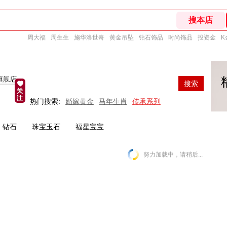
周大福
周生生
施华洛世奇
黄金吊坠
钻石饰品
时尚饰品
投资金
K
搜索
热门搜索:
婚嫁黄金
马年生肖
传承系列
钻石
珠宝玉石
福星宝宝
努力加载中，请稍后...